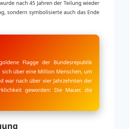
wurde nach 45 Jahren der Teilung wieder
ung, sondern symbolisierte auch das Ende
goldene Flagge der Bundesrepublik
 sich über eine Million Menschen, um
nd war nach über vier Jahrzehnten der
klichkeit geworden: Die Mauer, die
igung