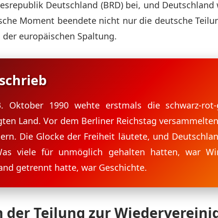
srepublik Deutschland (BRD) bei, und Deutschland 
rische Moment beendete nicht nur die deutsche Teil
 der europäischen Spaltung.
 schrieb
 Oktober 1990 wehte erstmals die schwarz-rot-
ten Land. Vor dem Berliner Reichstag versammelten
iern. Die Glocke der Freiheit läutete, und Deutschla
Was viele für unmöglich gehalten hatten, war Wir
nd getrennt hatte, war Geschichte.
n der Teilung zur Wiederverein