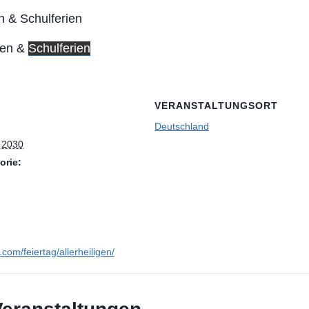
ien &
Schulferien
VERANSTALTUNGSORT
Deutschland
, 2030
orie:
n.com/feiertag/allerheiligen/