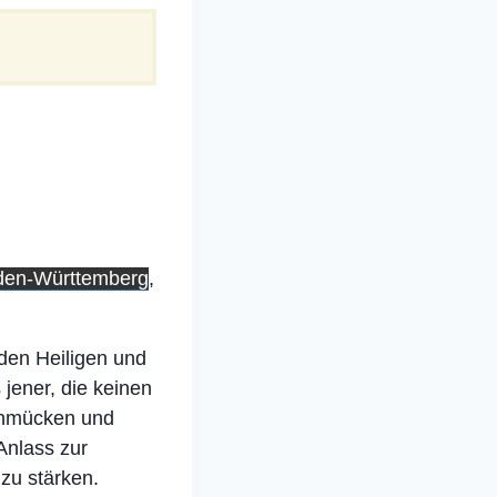
den-Württemberg
,
 den Heiligen und
jener, die keinen
chmücken und
Anlass zur
zu stärken.