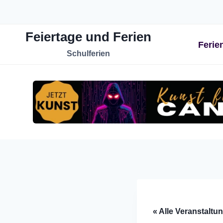
Zum
Inhalt
Feiertage und Ferien
springen
Ferie
Schulferien
« Alle Veranstaltu