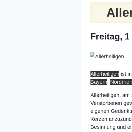
Alle
Freitag, 
Allerheiligen
ist i
Bayern
,
Nordrhei
Allerheiligen, am
Verstorbenen gew
eigenen Gedenkta
Kerzen anzuzünden
Besinnung und ein