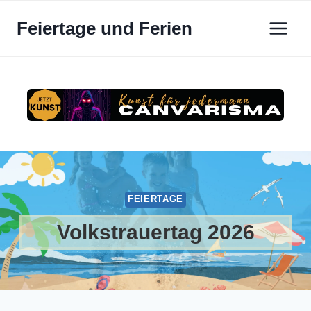
Zum
Feiertage und Ferien
Inhalt
springen
FEIERTAGE
Volkstrauertag 2026