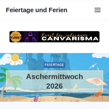
Zum
Feiertage und Ferien
Inhalt
springen
FEIERTAGE
Aschermittwoch
2026