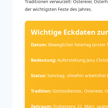
Traditionen verwurzelt: Ostereier, Oste
der wichtigsten Feste des Jahres.
Wichtige Eckdaten zu
Datum:
Beweglicher Feiertag (erster
Bedeutung:
Auferstehung Jesu Christ
Status:
Sonntag, ohnehin arbeitsfrei 
Tradition:
Gottesdienste, Ostereier, 
Zeitraum:
Frühestens 22. März, späte