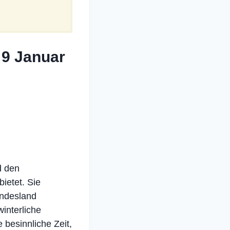
 9 Januar
d den
ietet. Sie
undesland
winterliche
besinnliche Zeit,