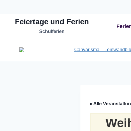
Zum
Inhalt
Feiertage und Ferien
springen
Ferie
Schulferien
« Alle Veranstaltu
Weih