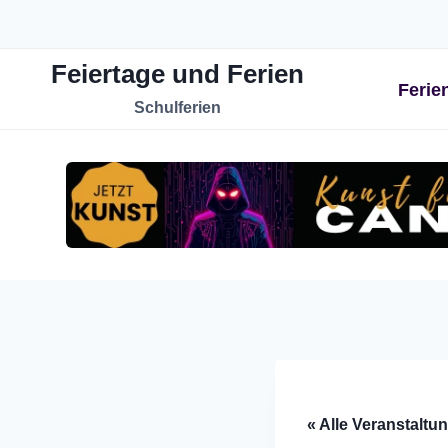
Zum
Inhalt
Feiertage und Ferien
springen
Ferie
Schulferien
« Alle Veranstaltu