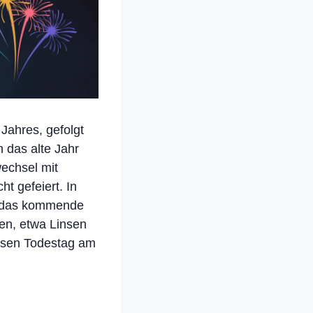
Jahres, gefolgt
 das alte Jahr
wechsel mit
t gefeiert. In
ür das kommende
en, etwa Linsen
essen Todestag am