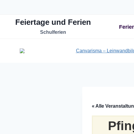
Zum
Inhalt
Feiertage und Ferien
springen
Ferie
Schulferien
« Alle Veranstaltu
Pfin