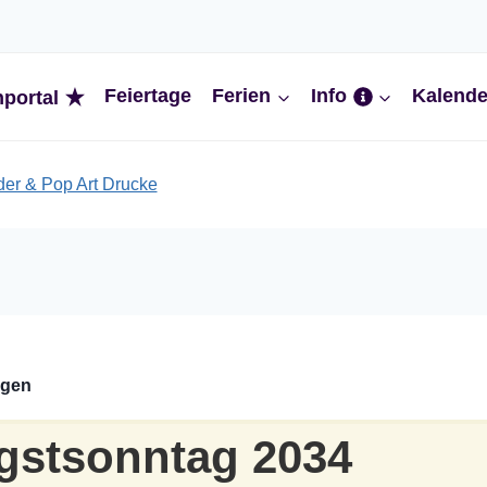
Feiertage
Ferien
Info
Kalende
nportal
ngen
gstsonntag 2034