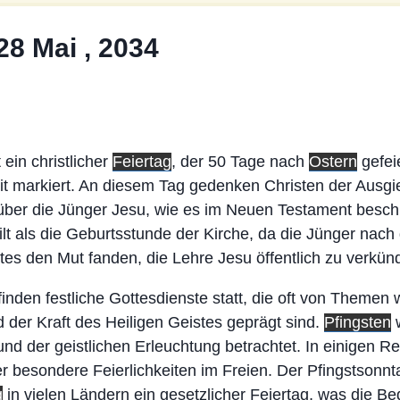
28 Mai , 2034
t ein christlicher
Feiertag
, der 50 Tage nach
Ostern
gefei
it markiert. An diesem Tag gedenken Christen der Ausg
 über die Jünger Jesu, wie es im Neuen Testament besch
ilt als die Geburtsstunde der Kirche, da die Jünger nach
tes den Mut fanden, die Lehre Jesu öffentlich zu verkün
 finden festliche Gottesdienste statt, die oft von Themen
der Kraft des Heiligen Geistes geprägt sind.
Pfingsten
w
d der geistlichen Erleuchtung betrachtet. In einigen Re
r besondere Feierlichkeiten im Freien. Der Pfingstsonn
g
in vielen Ländern ein gesetzlicher Feiertag, was die B