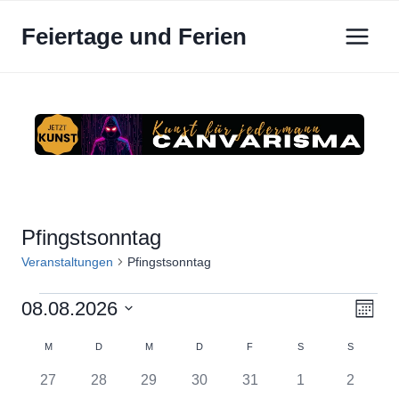
Zum
Feiertage und Ferien
Inhalt
springen
Pfingstsonntag
Veranstaltungen
Pfingstsonntag
Veranstaltungen
08.08.2026
Ansi
Ver
Monat
Datum
Ans
Navi
Kalender
M
MONTAG
D
DIENSTAG
M
MITTWOCH
D
DONNERSTAG
F
FREITAG
S
SAMSTAG
S
SONNTA
wählen.
Nav
0
0
0
0
0
0
0
27
28
29
30
31
1
2
von