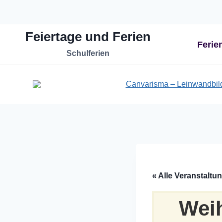
Zum
Inhalt
Feiertage und Ferien
springen
Ferie
Schulferien
« Alle Veranstaltu
Weih