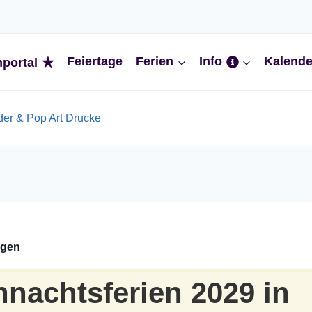
Feiertage
Ferien
Info
Kalende
nportal
ngen
nachtsferien 2029 in