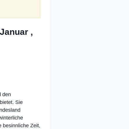
 Januar ,
d den
ietet. Sie
undesland
winterliche
besinnliche Zeit,