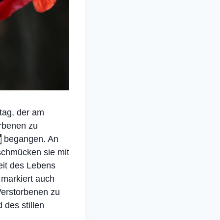
ktag, der am
orbenen zu
g
begangen. An
schmücken sie mit
eit des Lebens
 markiert auch
Verstorbenen zu
 des stillen