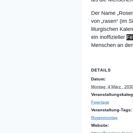
Der Name „Rosenmo
von „rasen“ (im 
liturgischen Kale
ein inoffizieller
Fe
Menschen an den
DETAILS
Datum:
Montag, 4 März , 203
Veranstaltungskateg
Feiertage
Veranstaltung-Tags:
Rosenmontag
Website:
https://feiertage-feri