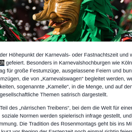
 der Höhepunkt der Karnevals- oder Fastnachtszeit und
ch
gefeiert. Besonders in Karnevalshochburgen wie Köln
 Tag für große Festumzüge, ausgelassene Feiern und bu
Umzügen, die von „Karnevalswagen“ begleitet werden, we
keiten, sogenannte „Kamelle“, in die Menge, und auf d
 gesellschaftliche Themen satirisch dargestellt.
eil des „närrischen Treibens“, bei dem die Welt für ein
d, soziale Normen werden spielerisch infrage gestellt, und
mung. Die Tradition des Rosenmontags geht bis ins Mitt
kurz vor Beginn der Fastenzeit noch einmal richtig feiern