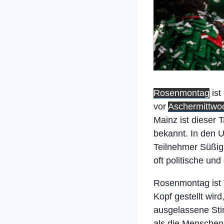
Rosenmontag
ist
vor
Aschermittwo
Mainz ist dieser
bekannt. In den 
Teilnehmer Süßig
oft politische und
Rosenmontag ist T
Kopf gestellt wir
ausgelassene Stim
als die Menschen 