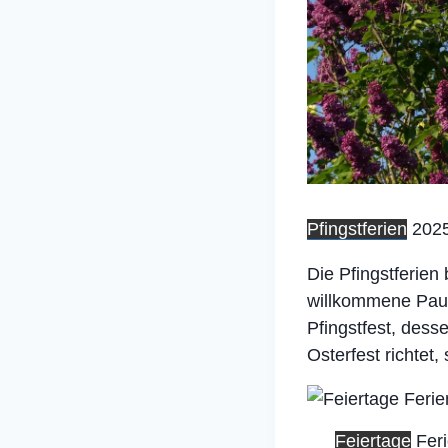
Pfingstferien
2025
Die Pfingstferien
willkommene Pause
Pfingstfest, dess
Osterfest richtet
Feiertage
Fer