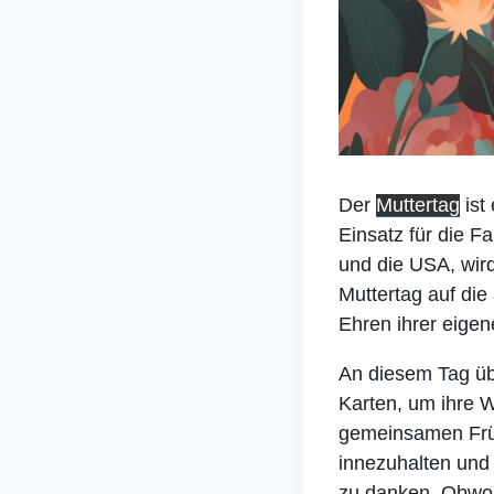
Der
Muttertag
ist
Einsatz für die F
und die USA, wir
Muttertag auf die
Ehren ihrer eigen
An diesem Tag üb
Karten, um ihre 
gemeinsamen Früh
innezuhalten und 
zu danken. Obwoh