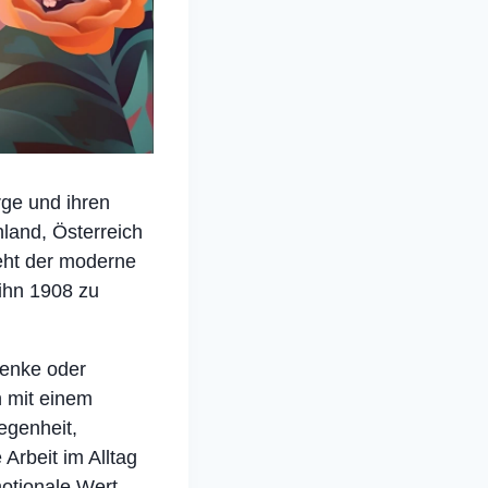
rge und ihren
hland, Österreich
geht der moderne
 ihn 1908 zu
henke oder
 mit einem
egenheit,
 Arbeit im Alltag
otionale Wert