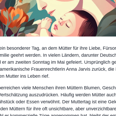
 ein besonderer Tag, an dem Mütter für ihre Liebe, Fürso
amilie geehrt werden. In vielen Ländern, darunter Deutsc
d er am zweiten Sonntag im Mai gefeiert. Ursprünglich 
 amerikanische Frauenrechtlerin Anna Jarvis zurück, die
en Mutter ins Leben rief.
erreichen viele Menschen ihren Müttern Blumen, Gesc
Wertschätzung auszudrücken. Häufig werden Mütter auch
stück oder Essen verwöhnt. Der Muttertag ist eine Gel
den Müttern für ihre oft unsichtbare, aber unverzichtbare
l er kommerzielle Züge angenommen hat, bleibt der em