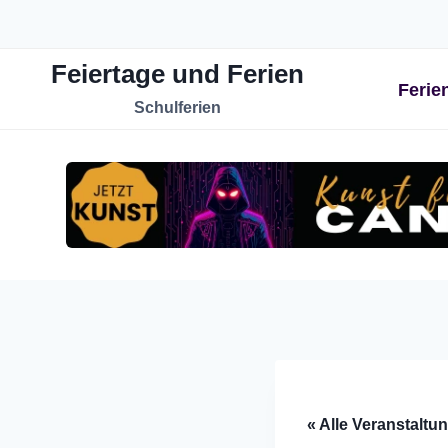
Zum
Inhalt
Feiertage und Ferien
springen
Ferie
Schulferien
« Alle Veranstaltu