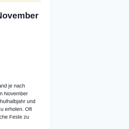
 November
land je nach
hen November
chulhalbjahr und
u erholen. Oft
iche Feste zu