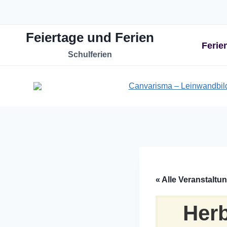
Zum
Inhalt
Feiertage und Ferien
springen
Ferie
Schulferien
« Alle Veranstaltu
Herb