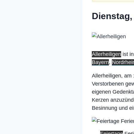
Dienstag,
Allerheiligen
ist i
Bayern
,
Nordrhei
Allerheiligen, am
Verstorbenen gew
eigenen Gedenkta
Kerzen anzuzünden
Besinnung und ein
Feiertage
Fer