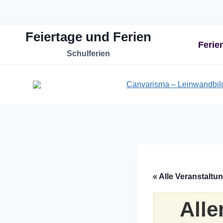
Zum
Inhalt
Feiertage und Ferien
springen
Ferie
Schulferien
« Alle Veranstaltu
Alle