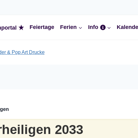
Feiertage
Ferien
Info
Kalende
nportal
ngen
rheiligen 2033