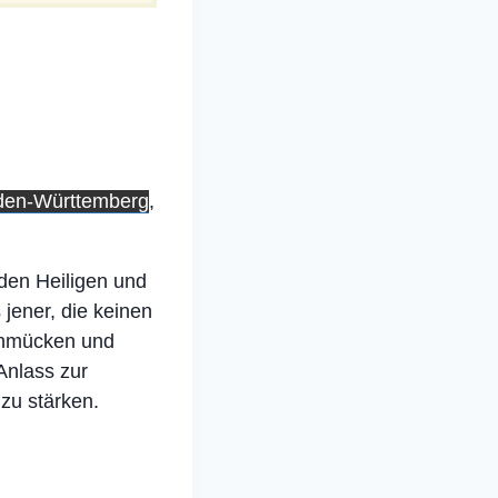
den-Württemberg
,
 den Heiligen und
jener, die keinen
chmücken und
Anlass zur
zu stärken.