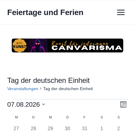
Zum
Feiertage und Ferien
Inhalt
springen
Tag der deutschen Einheit
Veranstaltungen
Tag der deutschen Einheit
Veranstaltungen
07.08.2026
Ansi
Ver
Monat
Datum
Ans
Navi
Kalender
M
MONTAG
D
DIENSTAG
M
MITTWOCH
D
DONNERSTAG
F
FREITAG
S
SAMSTAG
S
SONNTA
wählen.
Nav
0
0
0
0
0
0
0
27
28
29
30
31
1
2
von