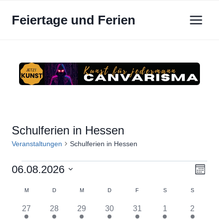
Zum
Feiertage und Ferien
Inhalt
springen
Schulferien in Hessen
Veranstaltungen
Schulferien in Hessen
Veranstaltungen
06.08.2026
Ansi
Ver
Monat
Datum
Ans
Navi
Kalender
M
MONTAG
D
DIENSTAG
M
MITTWOCH
D
DONNERSTAG
F
FREITAG
S
SAMSTAG
S
SONNTA
wählen.
Nav
1
1
1
1
1
1
1
27
28
29
30
31
1
2
von