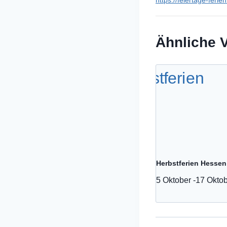
https://feiertage-ferie
Ähnliche 
Herbstferien Hessen
5 Oktober
-
17 Okto