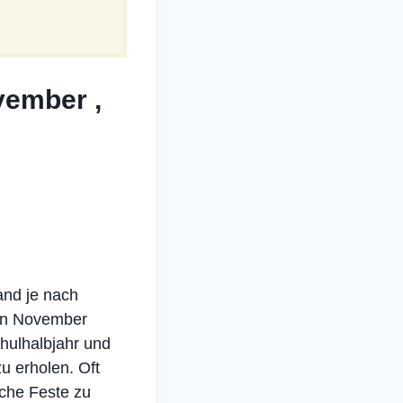
vember ,
land je nach
hen November
chulhalbjahr und
u erholen. Oft
iche Feste zu