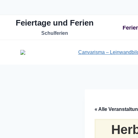
Zum
Inhalt
Feiertage und Ferien
springen
Ferie
Schulferien
« Alle Veranstaltu
Herb