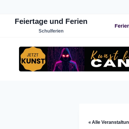
Zum
Inhalt
Feiertage und Ferien
springen
Ferie
Schulferien
« Alle Veranstaltu