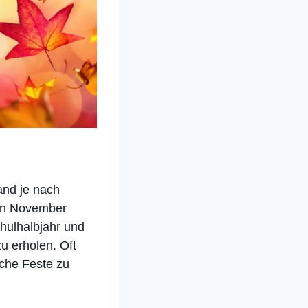
land je nach
hen November
chulhalbjahr und
u erholen. Oft
iche Feste zu