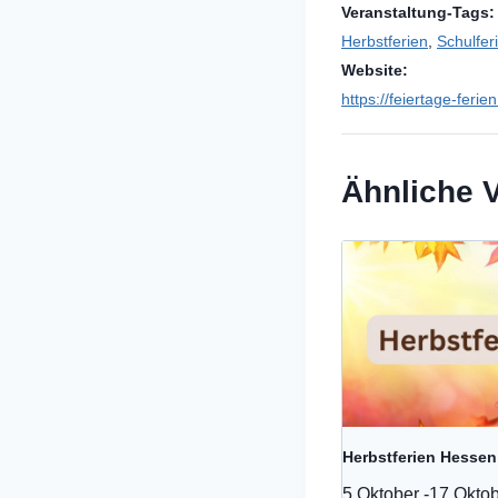
Veranstaltung-Tags:
Herbstferien
,
Schulfer
Website:
https://feiertage-ferie
Ähnliche 
Herbstferien Hessen
5 Oktober
-
17 Okto