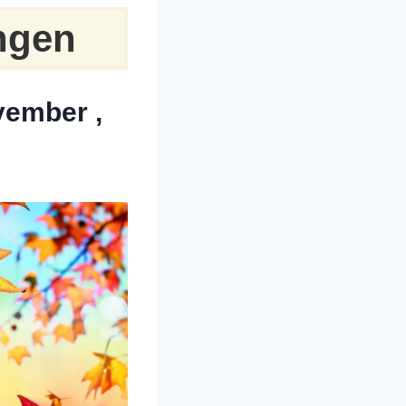
ingen
vember ,