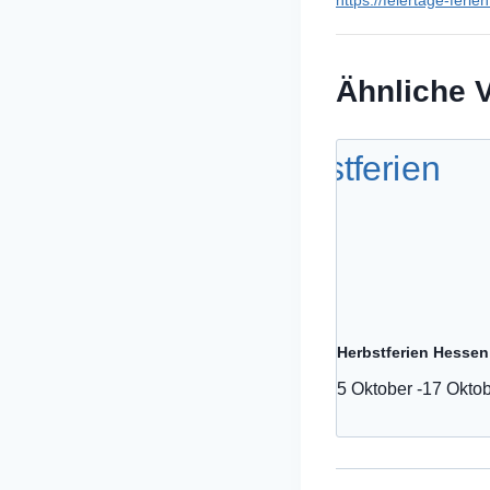
https://feiertage-ferie
Ähnliche 
Herbstferien Hessen
5 Oktober
-
17 Okto