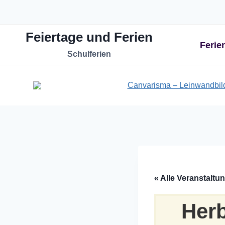
Zum
Inhalt
Feiertage und Ferien
springen
Ferie
Schulferien
« Alle Veranstaltu
Herb