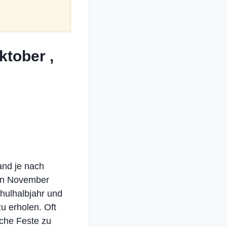
ktober ,
land je nach
hen November
chulhalbjahr und
u erholen. Oft
iche Feste zu